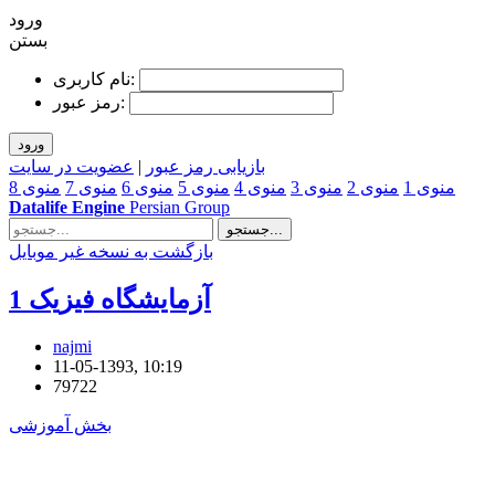
ورود
بستن
نام کاربری:
رمز عبور:
ورود
بازیابی رمز عبور
|
عضويت در سايت
منوی 1
منوی 2
منوی 3
منوی 4
منوی 5
منوی 6
منوی 7
منوی 8
Datalife Engine
Persian Group
جستجو...
بازگشت به نسخه غير موبایل
آزمایشگاه فیزیک 1
najmi
11-05-1393, 10:19
79722
بخش آموزشی