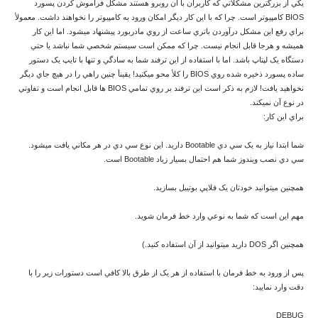
يکي از بزرگترين مشکلاتي که کاربران با آن روبرو هستند مشکل فراموش کردن پسورد
BIOS کامپيوتر است. چرا که با اين کار ديگر امکان ورود به کامپيوتر را نخواهند داشت. معمولأ
براي رفع اين مشکل درآوردن باتري ساعت از روي مادربورد پيشنهاد ميشود. اما اين کار
هميشه و هرجا قابل انجام نيست. چرا که ممکن است سيستم شخصي شما نباشد يا حتي
دستگاه يک لپتاپ باشد. اما با استفاده از اين ترفند شما به سادگي و تنها با تايپ يک دستور
ساده پسورد ذخيره شده روي BIOS را کلأ محو ميکنيد! يقينأ چنين راهي را در هيچ جاي ديگر
نخواهيد يافت! لازم به ذکر است اين ترفند بر روي تمامي BIOS ها قابل انجام است و تفاوتي
در نوع آن نميکند.
براي اين کار:
شما ابتدا نياز به يک سي دي Bootable داريد. اين نوع سي دي در هر مکاني يافت ميشود.
سي دي نصب ويندوز شما هم احتمال بسيار زياد Bootable است.
همچنين ميتوانيد خودتان يک فلاپي بوتيبل بسازيد.
مهم اين است که شما به نوعي وارد خط فرمان شويد.
همچنين اگر DOS داريد ميتوانيد از آن استفاده کنيد.)
پس از ورود به خط فرمان با استفاده از هر يک از طرق بالا کافي است دستورات زير را با
دقت وارد نماييد:
DEBUG