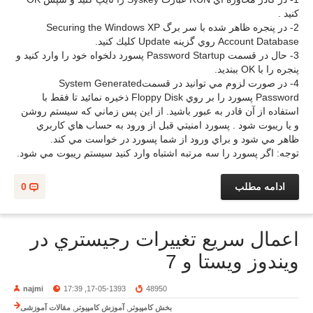
کنيد .
2- در پنجره ظاهر شده با سر برگ Securing the Windows XP
Account Database روي گزينه Update كليك كنيد.
3- حال در قسمت Password Startup پسورد دلخواه خود را وارد کنيد و
پنجره را با OK ببنديد.
4- در صورت لزوم مي توانيد در قسمتSystem Generated
Password پسورد را بر روي Floppy Disk ذخيره نمائيد تا فقط با
استفاده از آن قادر به عبور باشيد. از اين پس زماني که سيستم روشن
و يا ريبوت شود . پسورد امنيتي قبل از ورود به حساب هاي کاربري
ظاهر مي شود و براي ورود از شما پسورد در خواست مي کند.
توجه: اگر پسورد را سه مرتبه اشتباه وارد کنيد سيستم ريبوت مي شود.
ادامه مطلب
0
اعمال سريع تغييرات رجيستري در
ويندوز ويستا و 7
najmi
17-05-1393, 17:39
48950
بخش کامپیوتر
,
آموزش کامپیوتر
,
مقالات آموزشی