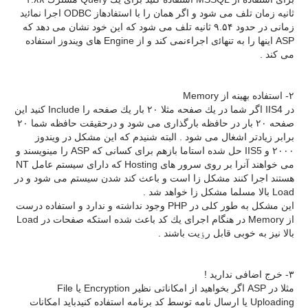
ثانیه زمان تلف می شود و اگر همان را با استفادهاز ODBC اجرا نماﺋید
زمانی در حدود ۹.۵۴ ثانیه تلف می شود كه این خود نشان می دهد كه
ASP اینها را به تنهاﺋی اجراءنمی كند و از Engine های ویندوز استفاده
می كند .
۲- استفاده بهینه از Memory
در IIS4 اگر شما در یك صفحه مثلا ۲۰ بار یك صفحه را Include كنید این
صفحه ۲۰ بار در حافظه بارگذاری می شود و درحقیقت حافظه شما ۲۰
برابر زیادتر اشغال می شود . البته شنیدم كه این مشكل در ویندوز
۲۰۰۰ و IIS5 حل شده استاما بازهم برای كسانی كه ASP را مینویسند و
می خواهند آنرا بر روی سرور های Hosting كه دارای سیستم عامل NT
هستند اجرا كنند مشكل زا است و باعث كند شدن سیستم می شود و در
Load بالا مسلما مشكل زا خواهد شد .
این مشكل به طور كلی در PHP وجود نداشته و ندارد و استفاده درست
از Memory در هنگام اجرای یك كد باعث شده استكه صفحات در Load
بالا نیز به خوبی قابل رٶیت باشند .
۳- خرج اضافی ندارید !
مثلا در ASP اگر بخواهید از امكاناتی نظیر Encryption یا File
Uploading یا ارسال نامه توسط كد برنامه استفاده كنیدباید امكانات