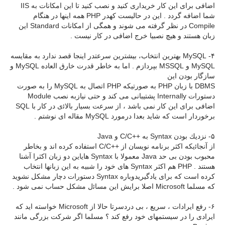
اضافی برای این كار خریداری كنید و نصب كنید تا این امكانات به IIS
شما اضافه گردد . این در حالیست كهدر PHP همه اینها در هنگام
Compile در نظر گرفته می شوند و همگی از امكانات Standard این
زبان هستند و هیچ نصبیا خرج اضافی در كار نیست .
۴- MySQL بهترین انتخاب، بیشترین سرعتدر اینجا قصد ندارد به مقایسه
MySQL و MSSQL بپردازم . اما به خاطر قدرت خارق العاده MySQL و
سازگار بودن این
DBMS با زبان PHP به صورتیكه PHP اتصال به MySQL را به صورت
دستورات Internally پشتیبانی می كند و حتی نیازبه نصب Module
اضافی برای این كار نمی باشد ، از سرعت بسیار بالاﺋی در كار با SQL
برخوردار است كه شاید بعدا درمورد MySQL مقاله ای نوشتم .
۵- نزدیك بودن Syntax به ++C/C و Java
از آنجاﺋیكه اكثر برنامه نویسان از ++C/C استفاده كرده اند و بخاطر
محبوب بودن بی حد Java معمولا با Syntax هایاین دو زبان اكثرا آشنا
هستند . PHP هم اكثر Syntax های خود را شبیه به این زبانها انتخاب
كرده است كه برای یادگیریدوباره Syntax دستورات دچار مشكل نشوید
كه مسلما Microsoft اصلا برایش این مساﺋل مشكل حساب نمی شود .
۶- رفع ایرادات ، سریع ، بی دردسرتا حالا از Microsoft خواسته اید كه
ایرادی را در سیستمهای خود رفع كند ؟ مسلما اگر شركت بزرگی مانند