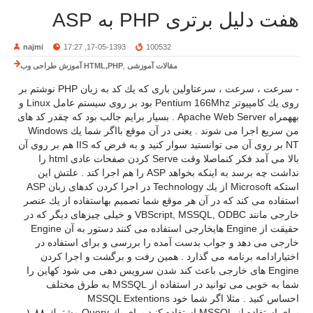
هفت دلیل برتری PHP به ASP
najmi
17-05-1393, 17:27
100532
مقالات آموزشی
,
آموزش طراحی وب HTML,PHP
- سرعت ، سرعت ، سرعتاولین باری كه یك كد به زبان PHP نوشتم بر
روی یك كامپیوتر Pentium 166Mhz بود بر روی سیستم عامل Linux و
بههمراه Apache Web Server . بسیار برایم جالب بود كه چقدر كد های
من سریع اجرا می شوند . یعنی در آن موقع بااگر شما یك Windows
NT بر روی آن می توانستید سوار كنید و به فرض كه IIS هم بر روی آن
بالا می آمد فكر كنماصلا وقت Serve كردن صفحات عادی html را
نداشت چه برسد به اینكه بخواهد ASP را هم اجرا كند . علتش این
استكه Microsoft از یك Technology در اجرا كردن كدهای زبان ASP
استفاده می كند كه در آن هر موقع شما تصمیم بهاستفاده از یك عنصر
خارجی مانند VBScript, MSSQL, ODBC و خیلی چیزهای دیگر كه در
حقیقت از Engine هایخارجی استفاده می كنند دستور به آن Engine
خارجی می دهد و جواب بدست آمده را بررسی و برای استفاده در
اختیارادامه برنامه می گذارد . همین رفت و برگشت و اجرا كردن
Engine های خارجی باعث كند شدن سرویس دهی می شود كهاین را
شما به خوبی می توانید در استفاده از MSSQL به طرق مختلف
احساس كنید . مثلا اگر شما خود MSSQL Extentions
برای استفاده از MSSQL استفاده كنید برای یك Query مشترك ۱.۸۸