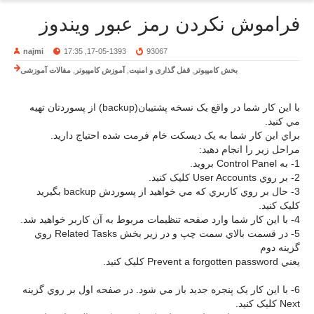
فراموش نکردن رمز عبور ویندوز
najmi
17-05-1393, 17:35
93067
بخش کامپیوتر
,
قفل گذاری و امنیت
,
آموزش کامپیوتر
,
مقالات آموزشی
با اين کار شما در واقع يک نسخه پشتيبان(backup) از پسوردتان تهيه
مي کنيد.
براي اين کار شما به يک ديسکت خام فرمت شده احتياج داريد.
مراحل زير را انجام دهيد:
1- به Control Panel برويد.
2- بر روي User Accounts کليک کنيد.
3- حال بر روي کاربري که مي خواهيد از پسوردش backup بگيريد
کليک کنيد.
4- با اين کار شما وارد صفحه تنظيمات مربوط به آن کاربر خواهيد شد.
5- در قسمت بالاي سمت چپ و در زير بخش Related Tasks روي
گزينه دوم
يعني Prevent a forgotten password کليک کنيد.
6- با اين کار يک پنجره جديد باز مي شود. در صفحه اول بر روي گزينه
Next کليک کنيد.