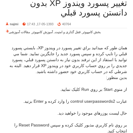
تغيير پسورد ويندوز XP بدون
دانستن پسورد قبلي
najmi
17-05-1393, 17:43
40764
بخش کامپیوتر
,
قفل گذاری و امنیت
,
آموزش کامپیوتر
,
مقالات آموزشی
همان طور که ميدانيد براي تغيير پسورد در ويندوز XP، بايستي پسورد
قبلي را تايپ کرده و سپس پسورد جديد را جايگزين نماييد. شما مي
توانيد با استفاد از اين ترفند بدون نياز به دانستن پسورد قبلي، پسورد
جديدي را بر روي حساب کاربري خود در ويندوز XP قرار دهيد. البته به
شرطي که در حساب کاربري خود حضور داشته باشيد.
بدين منظور:
از منوي Start بر روي Run کليک نماييد.
عبارت control userpasswords2 را وارد کرده و Enter بزنيد.
حال ليست يوزرهاي موجود را خواهيد ديد.
بر روي نام کاربري مذبور کليک کرده و سپس Reset Password را
انتخاب کنيد.