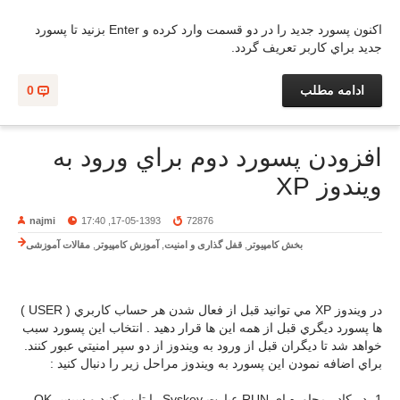
اکنون پسورد جديد را در دو قسمت وارد کرده و Enter بزنيد تا پسورد
جديد براي کاربر تعريف گردد.
ادامه مطلب
0
افزودن پسورد دوم براي ورود به
ويندوز XP
najmi
17-05-1393, 17:40
72876
بخش کامپیوتر
,
قفل گذاری و امنیت
,
آموزش کامپیوتر
,
مقالات آموزشی
در ويندوز XP مي توانيد قبل از فعال شدن هر حساب کاربري ( USER )
ها پسورد ديگري قبل از همه اين ها قرار دهيد . انتخاب اين پسورد سبب
خواهد شد تا ديگران قبل از ورود به ويندوز از دو سپر امنيتي عبور کنند.
براي اضافه نمودن اين پسورد به ويندوز مراحل زير را دنبال کنيد :
1- در کادر محاوره اي RUN عبارت Syskey را تايپ کنيد و سپس OK