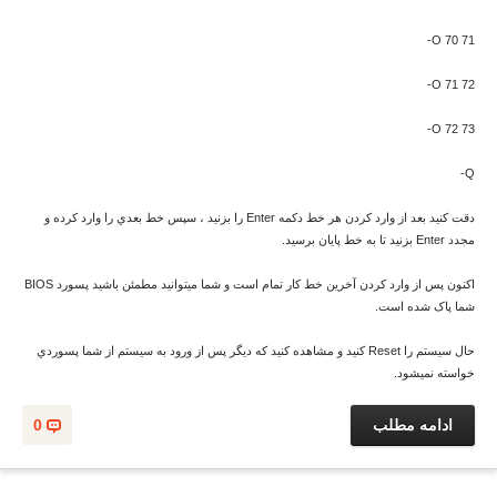
O 70 71-
O 71 72-
O 72 73-
Q-
دقت کنيد بعد از وارد کردن هر خط دکمه Enter را بزنيد ، سپس خط بعدي را وارد کرده و
مجدد Enter بزنيد تا به خط پايان برسيد.
اکنون پس از وارد کردن آخرين خط کار تمام است و شما ميتوانيد مطمئن باشيد پسورد BIOS
شما پاک شده است.
حال سيستم را Reset کنيد و مشاهده کنيد که ديگر پس از ورود به سيستم از شما پسوردي
خواسته نميشود.
ادامه مطلب
0