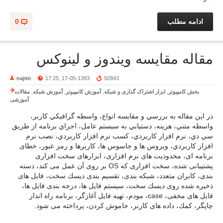
ادامه مطلب
0
مقاله مقايسه ويندوز و لينوكس
najmi
17-05-1393, 17:25
92843
بخش کامپیوتر
,
ابزار اشتراک گذاری و شبکه
,
آموزش کامپیوتر
,
آموزش شبکه
,
مقالات
آموزشی
در اين مقاله به بررسي و مقايسه انواع، واسطه گرافيكي كاربر،
واسطه متني، هزينه، دستيابي به سيستم عامل، اجراي برنامه از طريق
سي دي، نرم افزار كاربردي، كسب نرم افزار كاربردي، نصب نرم
افزار كاربردي، ويروس ها و جاسوس ها، كاربرها و رمز عبور، خطای
برنامه ای، محدودیت های نرم افزاری، ابزارهای سخت افزاری
پشتیبانی شده، سخت افزاری كه OS بر روی آن عمل می كند، دسته
بندی، كابران متعدد، شبكه بندی، تقسیم بندی دیسك سخت، فایل های
ذخیره شده روی دیسك سخت، سیستم فایل ها، درجه بندی فایل ها،
فایل های مخفی، case، مودم، تهیه فایل آغازگر، برنامه راه انداز
چاپگر، كمك، داده های كاربر، خاموش كردن، پرداخته می شود.