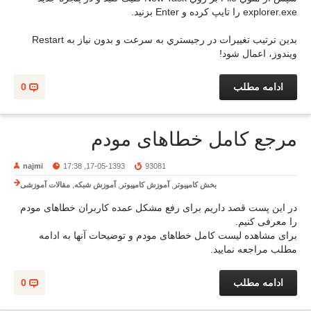
explorer.exe را تايپ کرده و Enter بزنيد.
بدين ترتيب تغييرات در رجيستري به سرعت و بدون نياز به Restart
ويندوز، اعمال شود!
ادامه مطلب
0
مرجع کامل خطاهای مودم
najmi
17-05-1393, 17:38
93081
بخش کامپیوتر
,
آموزش کامپیوتر
,
آموزش شبکه
,
مقالات آموزشی
در این پست قصد داریم برای رفع مشکل عمده کاربران خطاهای مودم
را معرفی کنیم.
برای مشاهده لیست کامل خطاهای مودم و توضیحات آنها به ادامه
مطلب مراجعه نمایید.
ادامه مطلب
0