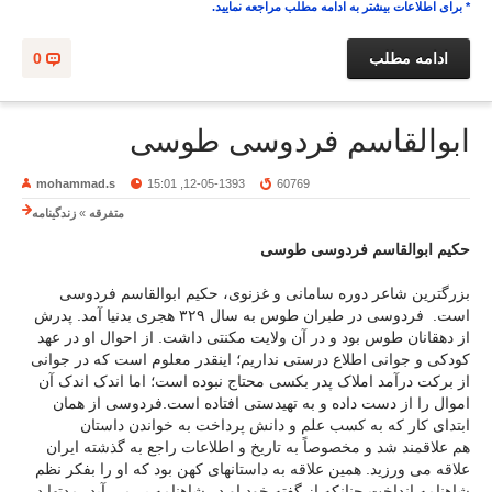
* برای اطلاعات بیشتر به ادامه مطلب مراجعه نمایید.
ادامه مطلب
0
ابوالقاسم فردوسی طوسی
mohammad.s
12-05-1393, 15:01
60769
متفرقه
»
زندگینامه
حکیم ابوالقاسم فردوسی طوسی
بزرگترین شاعر دوره سامانی و غزنوی، حکیم ابوالقاسم فردوسی
است. فردوسی در طبران طوس به سال ۳۲۹ هجری بدنیا آمد. پدرش
از دهقانان طوس بود و در آن ولایت مکنتی داشت. از احوال او در عهد
کودکی و جوانی اطلاع درستی نداریم؛ اینقدر معلوم است که در جوانی
از برکت درآمد املاک پدر بکسی محتاج نبوده است؛ اما اندک اندک آن
اموال را از دست داده و به تهیدستی افتاده است.فردوسی از همان
ابتدای کار که به کسب علم و دانش پرداخت به خواندن داستان
هم علاقمند شد و مخصوصاً به تاریخ و اطلاعات راجع به گذشته ایران
علاقه می ورزید. همین علاقه به داستانهای کهن بود که او را بفکر نظم
شاهنامه انداخت.چنانکه از گفته خود او در شاهنامه بر می آید، مدتها در