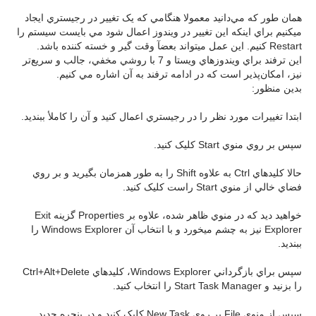
همان طور که مي‌دانيد معمولا هنگامي که يک تغيير در رجيستري ايجاد
ميکنيم براي اينکه اين تغيير در ويندوز اعمال شود مي بايست سيستم را
Restart کنيم. اين عمل ميتواند بعضآ وقت گير و خسته کننده باشد.
اين ترفند براي ويندوز‌هاي ويستا و 7 با روشي مخفي، جالب و سريع‌تر
نيز، امکان‌پذير است که در ادامه ترفند به آن اشاره مي کنيم.
بدين منظور:
ابتدا تغييرات مورد نظر را در رجيستري اعمال کنيد و آن را کاملأ ببنديد.
سپس بر روي منوي Start کليک کنيد.
حالا کليدهاي Ctrl به علاوه Shift را به طور همزمان بگيريد و بر روي
فضاي خالي از منوي Start راست کليک کنيد.
خواهيد ديد که در منوي ظاهر شده، علاوه بر Properties گزينه Exit
Explorer نيز به چشم مي‏خورد و با انتخاب آن Windows Explorer را
ببنديد.
سپس براي بازگرداني Windows Explorer، کليدهاي Ctrl+Alt+Delete
را بزنيد و Start Task Manager را انتخاب کنيد.
سپس از منوي File بر روي New Task کليک کنيد و در پنجره جديد