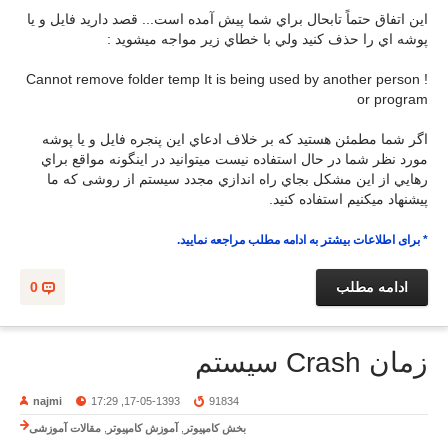
اين اتفاق حتماً تابحال براي شما پيش آمده است... قصد داريد فايل و يا
پوشه اي را حذف کنيد ولي با خطاي زير مواجه ميشويد :
! Cannot remove folder temp It is being used by another person
or program
اگر شما مطمئن هستيد که بر خلاف ادعاي اين پنجره فايل و يا پوشه
مورد نظر شما در حال استفاده نيست ميتوانيد در اينگونه مواقع براي
رهايي از اين مشکل بجاي راه اندازي مجدد سيستم از روشی که ما
پیشنهاد میکنیم استفاده کنید.
* برای اطلاعات بیشتر به ادامه مطلب مراجعه نمایید.
ادامه مطلب
0
زمان Crash سيستم
najmi
17-05-1393, 17:29
91834
بخش کامپیوتر
,
آموزش کامپیوتر
,
مقالات آموزشی