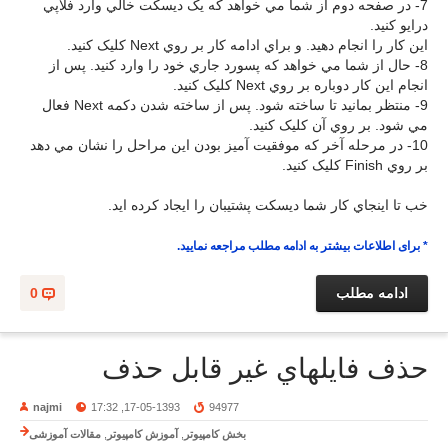
7- در صفحه دوم از شما مي خواهد که يک ديسکت خالي وارد فلاپي
درايو کنيد.
اين کار را انجام دهيد. و براي ادامه کار بر روي Next کليک کنيد.
8- حال از شما مي خواهد که پسورد جاري خود را وارد کنيد. پس از
انجام اين کار دوباره بر روي Next کليک کنيد.
9- منتظر بمانيد تا ساخته شود. پس از ساخته شدن دکمه Next فعال
مي شود. بر روي آن کليک کنيد.
10- در مرحله آخر که موفقيت آميز بودن اين مراحل را نشان مي دهد
بر روي Finish کليک کنيد.
خب تا اينجاي کار شما ديسکت پشتيبان را ايجاد کرده ايد.
* برای اطلاعات بیشتر به ادامه مطلب مراجعه نمایید.
ادامه مطلب
0
حذف فايلهاي غير قابل حذف
najmi
17-05-1393, 17:32
94977
بخش کامپیوتر
,
آموزش کامپیوتر
,
مقالات آموزشی