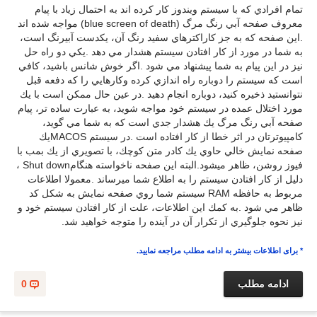
تمام افرادي كه با سيستم ويندوز كار كرده اند به احتمال زياد با پيام
معروف صفحه آبي رنگ مرگ (blue screen of death) مواجه شده اند
.اين صفحه كه به جز كاراكترهاي سفيد رنگ آن، يكدست آبيرنگ است،
به شما در مورد از كار افتادن سيستم هشدار مي دهد .يكي دو راه حل
نيز در اين پيام به شما پيشنهاد مي شود .اگر خوش شانس باشيد، كافي
است كه سيستم را دوباره راه اندازي كرده وكارهايي را كه دفعه قبل
نتوانستيد ذخيره كنيد، دوباره انجام دهيد .در عين حال ممكن است با يك
مورد اختلال عمده در سيستم خود مواجه شويد، به عبارت ساده تر، پيام
صفحه آبي رنگ مرگ يك هشدار جدي است كه به شما مي گويد،
كامپيوترتان در اثر خطا از كار افتاده است .در سيستم MACOSيك
صفحه نمايش خالي حاوي يك كادر متن كوچك، با تصويري از يك بمب با
فيوز روشن، ظاهر ميشود.البته اين صفحه ناخواسته هنگامShut down ،
دليل از كار افتادن سيستم را به اطلاع شما ميرساند .معمولا اطلاعات
مربوط به حافظه RAM سيستم شما روي صفحه نمايش به شكل كد
ظاهر مي شود .به كمك اين اطلاعات، علت از كار افتادن سيستم خود و
نيز نحوه جلوگيري از تكرار آن در آينده را متوجه خواهيد شد.
* برای اطلاعات بیشتر به ادامه مطلب مراجعه نمایید.
ادامه مطلب
0