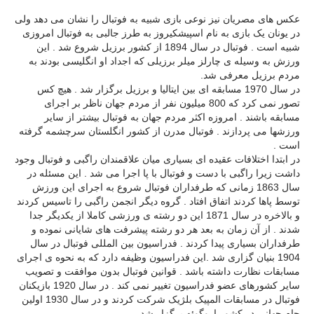
عکس های مصریان نیز نوعی بازی شبیه به فوتبال را نشان می دهد ولی
در یونان یک بازی به نام اسپیشکیروز به طرز جالبی به فوتبال امروزی
شبیه است . فوتبال در سال 1894 از کشور برزیل شروع شد . این
ورزش به وسیله ی چارلز میلر برزیلی که اجداد او انگلیسی بودند به
مردم برزیل معرفی شد.
در سال 1970 مسابقه ای بین ایتالیا و برزیل برگزار شد . هیچ کس
تصور نمی کرد که 800 میلیون نفر از مردم جهان ناظر بر اجرای
مسابقه باشند . امروزه اکثر مردم جهان به فوتبال بیشتر از سایر
ورزشها می پردازند . فوتبال مدرن از کشور انگلستان سرچشمه گرفته
است .
در ابتدا اختلافات عقیده ای بسیاری میان علاقمندان راگبی و فوتبال وجود
داشت زیرا راگبی با دست و فوتبال با پا اجرا می شد . این مسئله در
سال 1863 زمانی که طرفداران فوتبال شروع به اجرای این ورزش
توسط پاها کردند اتفاق افتاد . گروه دیگر انجمن راگبی را تاسیس کردند
و بالاخره در سال 1871 این دو رشته ی ورزشی کاملا از یکدیگر جدا
شدند . از آن زمان به بعد هر دو رشته پیشرفت های شایانی نموده و
طرفداران بسیاری پیدا کردند . فدراسیون بین المللی فوتبال در سال
1904 بنیان گزاری شد .این فدراسیون وظیفه دارد که به نحوه ی اجرای
مسابقات نظارت داشته باشد . قوانین فوتبال بدون موافقت و تصویب
سایر کشورهای عضو فدراسیون تغییر نمی کند . در سال 1920 بازیکنان
فوتبال در مسابقات المپیک بلژیک شرکت کردند و در سال 1930 اولین
جام جهانی در کشور اروگوئه برگزار شد