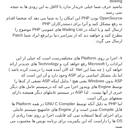
Boeing
نباشید حرف شما خیلی خریدار ندارد یا لااقل به این زودی ها به نتیجه
نمی رسید .
OpenSource بودن PHP این امكان را به شما می دهد كه شخصا اقدام
به رفع مشكل كنید و آنرا برای دستندركاران PHP
ارسال كنید و یا اینكه در Mailing List های عمومی PHP موضوع را
مطرح كنید و خواهید دید كه از سراسر دنیا برایرفع ایراد شما Patch
ارسال می گردد .
۷- اجرا بر روی Platform های مختلفدرست است كه خیلی از این
ایرادات را Microsoft رفع خواهد كرد و Technology های جدیدتر اراﺋه
خواهد كرد ( چه بسا این Net. كه الان آمده همه را درست كرده باشد )
اما یك مشكل اساسی برای ASP وجود دارد و آن این است كه
ASP بدون Windows یعنی هیچ ! بدلیل اینكه ASP نصفی از كدها را
توسط Engine های ویندوز اجرا می كند كه درسیستم عامل های دیگر
خبری از آنها نیست . لذا ASP در سیستم عاملهای دیگر همیشه دارای
ضعفهای بزرگی است .
اما PHP به دلیل آنكه توسط GNU C Compiler در همه Platform ها
قابل Compile شدن است و از Engine های خاصهیچ سیستم عاملی
برای اجرای كدها استفاده نمی كند قابلیت اجرا بر روی تعدا زیادی از
OS ها را داراست كه این یكمزیت برای برنامه نویس ها محسوب می
شود.