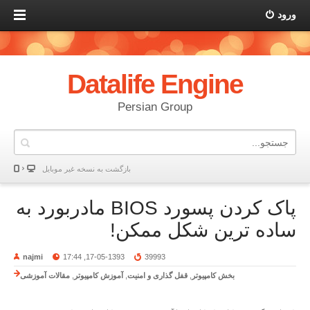
ورود
Datalife Engine
Persian Group
بازگشت به نسخه غير موبایل
پاک کردن پسورد BIOS مادربورد به
ساده ترين شکل ممکن!
najmi
17-05-1393, 17:44
39993
بخش کامپیوتر
,
قفل گذاری و امنیت
,
آموزش کامپیوتر
,
مقالات آموزشی