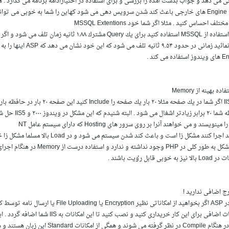
 می دهد و جواب بدست آمده را بررسی و برای استفاده در اختیارادامه برنامه می گذارد .
لف احساس كنید . مثلا اگر شما خود MSSQL Extentions
اجرا نماﺋید زمانی در حدود ۹.۵۴ ثا
اده می كند .
در IIS4 اگر شما در یك صفحه مثلا ۲۰ بار یك ص
حافظه شما ۲۰ برابر 
جرا كنند مشكل زا است و باعث كند شدن سیستم می شود و در Load بالا مسلما مشكل زا خواهد شد .
این مشكل به طور كلی در PHP وجود نداشته 
ز به خوبی قابل رٶیت باشند .
مثلا در ASP اگر بخواهید از امكاناتی نظیر Encryption یا
اینها در هنگام Compile در نظر گرفته می شوند 