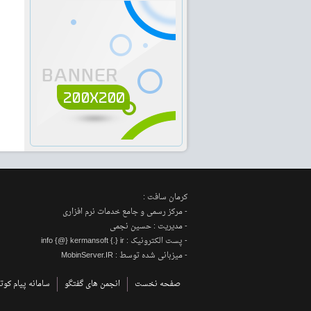
کرمان سافت :
- مرکز رسمی و جامع خدمات نرم افزاری
- مدیریت : حسین نجمی
- پست الکترونیک : info {@} kermansoft {.} ir
- میزبانی شده توسط : MobinServer.IR
صفحه نخست
انجمن های گفتگو
سامانه پیام کوتا