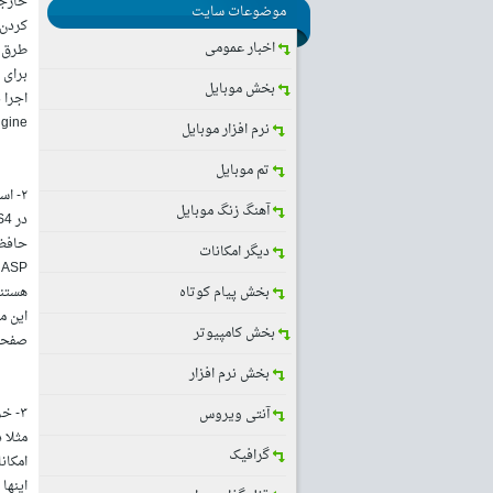
خارجی
موضوعات سایت
اخبار عمومی
طرق مخت
بخش موبایل
Engine های ویندوز استف
نرم افزار موبایل
تم موبایل
۲- استفاده بهینه از Memory
آهنگ زنگ موبایل
دیگر امکانات
ASP را مینویسند و می خواهند آنرا بر روی سرور های Hosting كه دارای سیستم عامل NT
بخش پیام کوتاه
هستند ا
بخش کامپیوتر
صفحات در Load بالا نی
بخش نرم افزار
۳- خرج اضافی ندارید !
آنتی ویروس
گرافیک