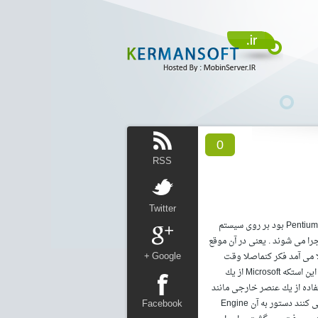
0
RSS
Twitter
- سرعت ، سرعت ، سرعتاولین باری كه یك كد به زبان PHP نوشتم بر روی یك كامپیوتر Pentium 166Mhz بود بر روی سیستم
 های من سریع اجرا می شوند . یعنی در آن موقع
Google +
ید سوار كنید و به فرض كه IIS هم بر روی آن بالا می آمد فكر كنماصلا وقت
Serve كردن صفحات عادی html را نداشت چه برسد به اینكه بخواهد ASP را هم اجرا كند . علتش این استكه Microsoft از یك
ما تصمیم بهاستفاده از یك عنصر خارجی مانند
Facebook
VBScript, MSSQL, ODBC و خیلی چیزهای دیگر كه در حقیقت از Engine هایخارجی استفاده می كنند دستور به آن Engine