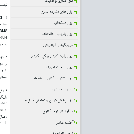
قفل گذاری و امنیت
نیست 
ابزار های فشرده سازی
ابزار دسکتاپ
العاده MySQL و سازگار بو
ابزار بازیابی اطلاعات
ای نو
مرورگرهای اینترنتی
ابزار رایت کردن و کپی کردن
۵- نزدیك بودن Syntax به ++C/C و Java
ابزار ساخت اتوران
دستورات دچا
ابزار اشتراک گذاری و شبکه
مدیریت دانلود
بزرگی ما
ابزار پخش کردن و نمایش فایل ها
نباشی
OpenSource بودن PHP این امكان را به شم
دیگر ابزار نرم افزاری
آرشیو عکس
Patch ارسال می گر
نرم افزار اف تی پی