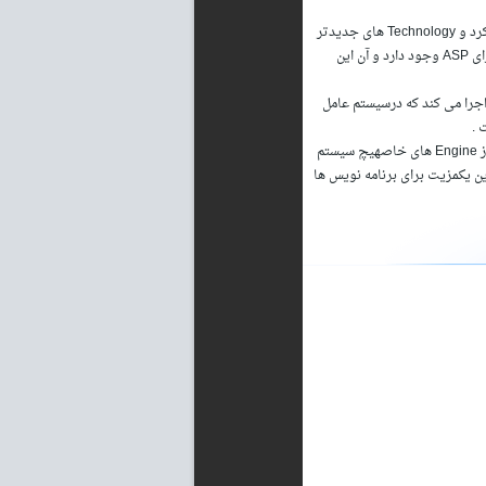
۷- اجرا بر روی Platform های مختلفدرست است كه خیلی از این ایرادات را Microsoft رفع خواهد كرد و Technology های جدیدتر
اراﺋه خواهد كرد ( چه بسا این Net. كه الان آمده همه را درست كرده باشد ) اما یك مشكل اساسی برای ASP وجود دارد و آن این
 اینكه ASP نصفی از كدها را توسط Engine های ویندوز اجرا می كند كه درسیستم عامل
اما PHP به دلیل آنكه توسط GNU C Compiler در همه Platform ها قابل Compile شدن است و از Engine های خاصهیچ سیستم
ت اجرا بر روی تعدا زیادی از OS ها را داراست كه این یكمزیت برای برنامه نویس ها