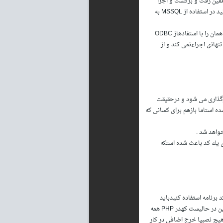
 همین رفت و برگشت و اجرا
كردن Engine های خارجی باعث كند شدن سرویس دهی می شود كهاین را شما به خوبی می توانید در استفاده از MSSQL به
برای استفاده از MSSQL استفاده كنید برای یك Query مشترك ۱.۸۸ ثانیه زمان تلف می شود و اگر همان را با استفادهاز ODBC
نیه تلف می شود كه این خود نشان می دهد كه ASP اینها را به تنهاﺋی اجراءنمی كند و از
فحه را Include كنید این صفحه ۲۰ بار در حافظه بارگذاری می شود و درحقیقت
زیادتر اشغال می شود . البته شنیدم كه این مشكل در ویندوز ۲۰۰۰ و IIS5 حل شده استاما بازهم برای كسانی كه
و ندارد و استفاده درست از Memory در هنگام اجرای یك كد باعث شده استكه
 File Uploading یا ارسال نامه توسط كد برنامه استفاده كنیدباید
امكانات اضافی برای این كار خریداری كنید و نصب كنید تا این امكانات به IIS شما اضافه گردد . این در حالیست كهدر PHP همه
و همگی از امكانات Standard این زبان هستند و هیچ نصبیا خرج اضافی در كار