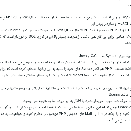
.
۴- MySQL بهتری
دن این
DBMS با زبان PHP به 
شتم .
ر مشكل نشوید كه مسلما Microsoft اصلا برایش این مساﺋل مشكل حساب نمی شود .
۶- رفع ایرادات ، سریع ، بی دردسرتا حالا از Microsoft خواسته اید كه ایراد
نند Boeing
د حرف شما خیلی خریدار ندارد یا لااقل به این زودی ها به نتیجه نمی رسید .
ا می دهد كه شخصا اقدام به رفع مشكل كنید و آنرا برای دستندركاران PHP
ارسال كنید و یا اینكه در Mailing List های عمومی PHP موضوع را مطرح ك
دد .