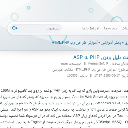
عات
درباره ما
ارتباط با ما
ری
»
بخش آموزشی
»
آموزش طراحی وب HTML,PHP
دلیل برتری PHP به ASP
رمان سافت :: KermanSoft.IR ||
نویسنده:
najmi
وضوع:
آموزش طراحی وب HTML,PHP
,
مقالات آموزشی
اریخ:
17-05-1393, 17:27
||
بازدید : 100532
عامل Linux و بههمراه Apache Web Server . بسیار برایم جالب بود كه چقدر كد
بااگر شما یك Windows NT بر روی آن می توانست
Technology در اجرا كردن كدهای زبان ASP استفاده می كند كه در آن هر موقع ش