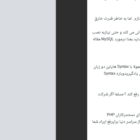
ن انتخاب، بیشترین سرعتدر اینجا قصد ندارد به مقایسه MySQL و MSSQL بپردازم . اما به خاطر قدرت خارق
صورتیكه PHP اتصال به MySQL را به صورت دستورات Internally پشتیبانی می كند و حتی نیازبه نصب
Module اضافی برای این كار نمی باشد ، از سرعت بسیار بالاﺋی در كار با SQL برخوردار است كه شاید بعدا درمورد MySQL مقاله
از آنجاﺋیكه اكثر برنامه نویسان از ++C/C استفاده كرده اند و بخاطر محبوب بودن بی حد Java معمولا با Syntax هایاین دو زبان
اكثرا آشنا هستند . PHP هم اكثر Syntax های خود را شبیه به این زبانها انتخاب كرده است كه برای یادگیریدوباره Syntax
ی را در سیستمهای خود رفع كند ؟ مسلما اگر شركت
نید و خواهید دید كه از سراسر دنیا برایرفع ایراد شما